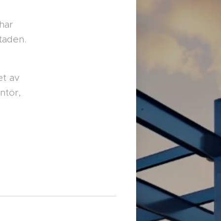
har
taden.
et av
ntör,