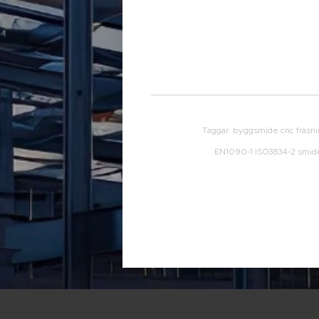
Taggar: byggsmide cnc fräsnin
EN1090-1 ISO3834-2 smides