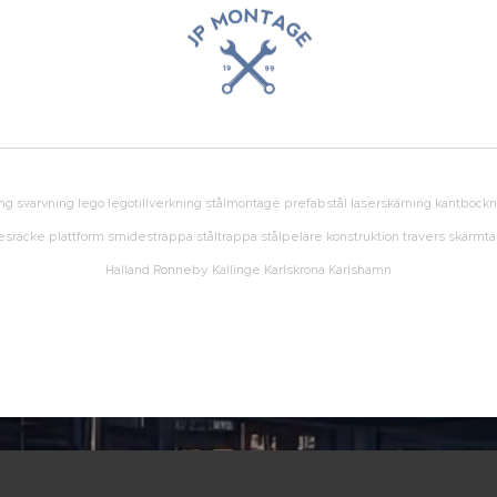
g svarvning lego legotillverkning stålmontage prefabstål laserskärning kantbock
räcke plattform smidestrappa ståltrappa stålpelare konstruktion travers skärmt
Halland Ronneby Kallinge Karlskrona Karlshamn