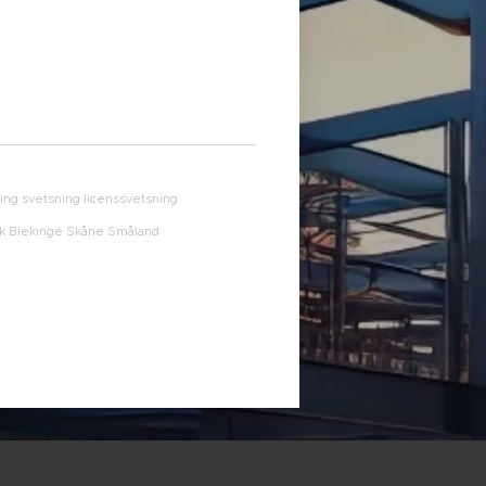
ning svetsning licenssvetsning
ak
Blekinge Skåne Småland