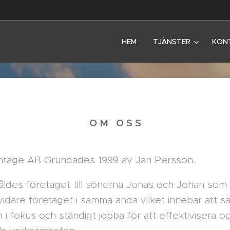
HEM
TJÄNSTER
KON
O M O S S
tage AB Grundades 1999 av Jan Persson.
åldes företaget till sönerna Jonas och Johan som 
vidare företaget i samma anda vilket innebär att sä
i fokus och ständigt jobba för att effektivisera o