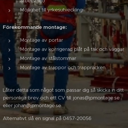
arbetsmiljö
Möjlighet till yrkesutveckling
Förekommande montage:
Montage av portar
Montage av korrigerad plåt på tak och väggar
Montage av stålstommar
Montage av trappor och trappräcken
Låter detta som något som passar dig så skicka in ditt
personliga brev och ett CV till: jonas@jpmontage.se
eller johan@jpmontage.se
Alternativt slå en signal på 0457-20056