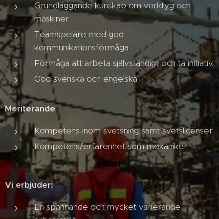
Grundläggande kunskap om verktyg och
maskiner
Teamspelare med god
kommunikationsförmåga
Förmåga att arbeta självständigt och ta initiativ
God svenska och engelska
Meriterande
Kompetens inom svetsning samt svetslicenser
Kompetens/erfarenhet som mekaniker
Vi erbjuder:
En spännande och mycket varierande